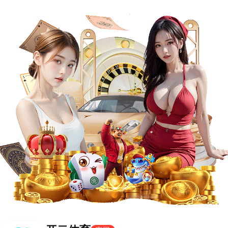
路8号
18415204308
首页
知道
电子PG官方网站
项目成果
资
联系电子PG线上电
首页
联系电子PG线上电子